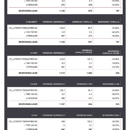
Vanaf € 76.695,-
Vanaf € 27.945,-
Proace (excl. BTW)
Proace Verso
OOK ALS BATTERIJ-
BATTERIJ-ELEKTRISCH
ELEKTRISCH
Vanaf € 37.500,-
Vanaf € 55.950,-
Proace Max (excl. BTW)
Hilux (excl. BTW)
OOK ALS BATTERIJ-
OOK ALS BATTERIJ-
ELEKTRISCH
ELEKTRISCH