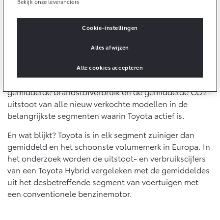
Bekijk onze leveranciers
10 jaar batterijgarantie
Energie en slim laden
Zuiniger dan gemiddeld
Bedrijfswagens
Toyota fabrieksgarantie
Corolla Cross
Toyota C-HR
Cookie-instellingen
Dat de gemiddelde CO2-uitstoot van Toyota sneller
HYBRIDE
OOK ALS PLUG-IN
HYBRIDE
Bedrijfswagens op maat
daalt ten opzichte van andere volumemerken in
Verzekeren
Alles afwijzen
Onderdelen & Accessoires
Europa, wordt haarfijn belicht door het onafhankelijke
Financieren of leasen
onderzoeksbureau JATO Dynamics. In opdracht van
Alle cookies accepteren
Toyota Autoverzekering
Verzekeren
Onderdelen
Toyota Nederland onderzocht JATO Dynamics het
Toyota Hybride Autoverzekering
Accessoires
gemiddelde brandstofverbruik en de gemiddelde CO2-
Vanaf € 39.995,-
Vanaf € 36.495,-
uitstoot van alle nieuw verkochte modellen in de
Banden
belangrijkste segmenten waarin Toyota actief is.
En wat blijkt? Toyota is in elk segment zuiniger dan
Connected
Toyota C-HR+
RAV4
gemiddeld en het schoonste volumemerk in Europa. In
BATTERIJ-ELEKTRISCH
PLUG-IN HYBRIDE
het onderzoek worden de uitstoot- en verbruikscijfers
Connected Services
van een Toyota Hybrid vergeleken met de gemiddeldes
MyToyota login
uit het desbetreffende segment van voertuigen met
MyToyota App
een conventionele benzinemotor.
Abonnementen
Vanaf € 37.995,-
Vanaf € 49.995,-