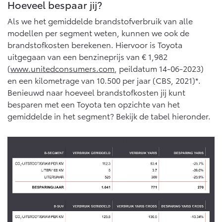
Multimedia
Hoeveel bespaar jij?
Connected check
Als we het gemiddelde brandstofverbruik van alle
Navigatie updates
bZ4X
bZ4X Touring
modellen per segment weten, kunnen we ook de
BATTERIJ-ELEKTRISCH
BATTERIJ-ELEKTRISCH
brandstofkosten berekenen. Hiervoor is Toyota
uitgegaan van een benzineprijs van € 1,982
(
www.unitedconsumers.com
, peildatum 14-06-2023)
en een kilometrage van 10.500 per jaar (CBS, 2021)*.
Benieuwd naar hoeveel brandstofkosten jij kunt
besparen met een Toyota ten opzichte van het
Vanaf € 39.995,-
Vanaf € 48.995,-
gemiddelde in het segment? Bekijk de tabel hieronder.
Mirai
Proace City (excl. BTW)
WATERSTOF-ELEKTRISCH
OOK ALS BATTERIJ-
ELEKTRISCH