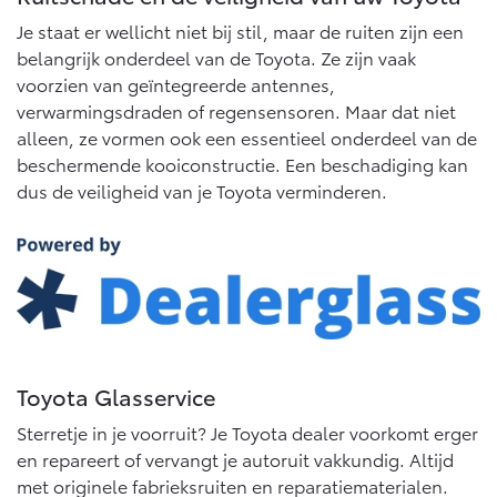
Multimedia
Je staat er wellicht niet bij stil, maar de ruiten zijn een
Connected check
belangrijk onderdeel van de Toyota. Ze zijn vaak
Navigatie updates
bZ4X
bZ4X Touring
voorzien van geïntegreerde antennes,
BATTERIJ-ELEKTRISCH
BATTERIJ-ELEKTRISCH
verwarmingsdraden of regensensoren. Maar dat niet
alleen, ze vormen ook een essentieel onderdeel van de
beschermende kooiconstructie. Een beschadiging kan
dus de veiligheid van je Toyota verminderen.
Vanaf € 39.995,-
Vanaf € 48.995,-
Mirai
Proace City (excl. BTW)
WATERSTOF-ELEKTRISCH
OOK ALS BATTERIJ-
ELEKTRISCH
Toyota Glasservice
Sterretje in je voorruit? Je Toyota dealer voorkomt erger
en repareert of vervangt je autoruit vakkundig. Altijd
met originele fabrieksruiten en reparatiematerialen.