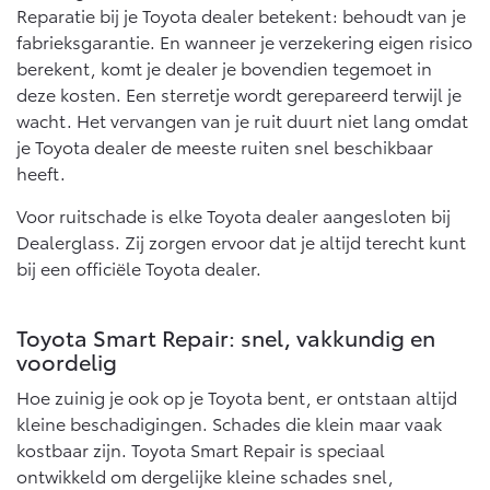
Vanaf € 76.695,-
Vanaf € 27.945,-
Reparatie bij je Toyota dealer betekent: behoudt van je
fabrieksgarantie. En wanneer je verzekering eigen risico
berekent, komt je dealer je bovendien tegemoet in
Proace (excl. BTW)
Proace Verso
deze kosten. Een sterretje wordt gerepareerd terwijl je
OOK ALS BATTERIJ-
BATTERIJ-ELEKTRISCH
wacht. Het vervangen van je ruit duurt niet lang omdat
ELEKTRISCH
je Toyota dealer de meeste ruiten snel beschikbaar
heeft.
Voor ruitschade is elke Toyota dealer aangesloten bij
Dealerglass. Zij zorgen ervoor dat je altijd terecht kunt
Vanaf € 37.500,-
Vanaf € 55.950,-
bij een officiële Toyota dealer.
Toyota Smart Repair: snel, vakkundig en
Proace Max (excl. BTW)
Hilux (excl. BTW)
OOK ALS BATTERIJ-
OOK ALS BATTERIJ-
voordelig
ELEKTRISCH
ELEKTRISCH
Hoe zuinig je ook op je Toyota bent, er ontstaan altijd
kleine beschadigingen. Schades die klein maar vaak
kostbaar zijn. Toyota Smart Repair is speciaal
ontwikkeld om dergelijke kleine schades snel,