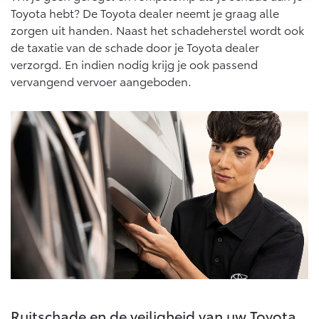
10 jaar batterijgarantie
Toyota hebt? De Toyota dealer neemt je graag alle
Energie en slim laden
Bedrijfswagens
Toyota fabrieksgarantie
zorgen uit handen. Naast het schadeherstel wordt ook
Corolla Cross
Toyota C-HR
de taxatie van de schade door je Toyota dealer
HYBRIDE
OOK ALS PLUG-IN
HYBRIDE
Bedrijfswagens op maat
verzorgd. En indien nodig krijg je ook passend
Verzekeren
Onderdelen & Accessoires
vervangend vervoer aangeboden.
Financieren of leasen
Toyota Autoverzekering
Verzekeren
Onderdelen
Toyota Hybride Autoverzekering
Accessoires
Vanaf € 39.995,-
Vanaf € 36.495,-
Banden
Connected
Toyota C-HR+
RAV4
BATTERIJ-ELEKTRISCH
PLUG-IN HYBRIDE
Connected Services
MyToyota login
MyToyota App
Abonnementen
Vanaf € 37.995,-
Vanaf € 49.995,-
Ruitschade en de veiligheid van uw Toyota