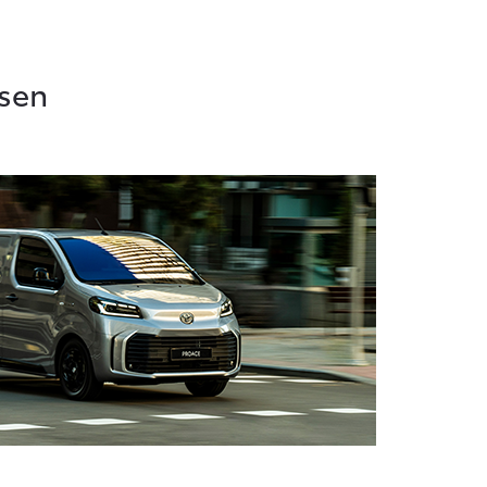
f € 55.950,-
asen