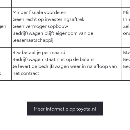
Minder fiscale voordelen
Min
Geen recht op investeringsaftrek
In 
gen
Geen vermogensopbouw
Zel
Bedrijfswagen blijft eigendom van de
on
leasemaatschappij
Btw betaal je per maand
Btw
Bedrijfswagen staat niet op de balans
Bed
Je levert de bedrijfswagen weer in na afloop van
Bed
s
het contract
Meer informatie op toyota.nl