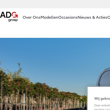
Over Ons
Modellen
Occasions
Nieuws & Acties
O
Ons bedrijf
Aygo X
Yari
HYBRIDE
HYB
Ons bedrijf
Onze
medewerkers
Mobiliteitslease
Drenthe
Vanaf € 23.750,-
Van
Voorwaarden
Corolla Hatchback
Cor
Contact en
HYBRIDE
HYB
Route
Wij gebru
Praktische
informatie
Deze website
reclame cook