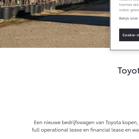
Vacatures
hiermee akk
indien gewe
Klantbeoordelingen
Vanaf € 33.495,-
Van
Bekijk onze 
Toyota C-HR+
RA
Cookie-i
BATTERIJ-ELEKTRISCH
PLU
Toyot
Vanaf € 37.995,-
Van
Mirai
Pro
WATERSTOF-
OOK
ELEKTRISCH
ELE
Een nieuwe bedrijfswagen van Toyota kopen, le
full operational lease en financial lease en wa