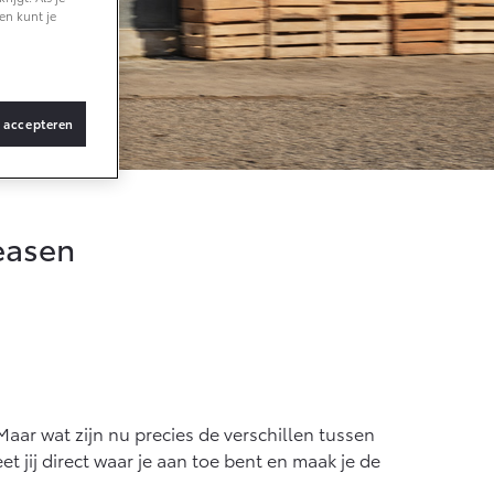
en kunt je
f € 36.495,-
X Touring
s accepteren
TERIJ-ELEKTRISCH
leasen
f € 48.995,-
ace Verso
TERIJ-ELEKTRISCH
Maar wat zijn nu precies de verschillen tussen
et jij direct waar je aan toe bent en maak je de