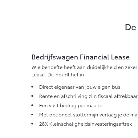
Vanaf € 76.695,-
Van
Proace Max (excl. BTW)
Hil
OOK ALS BATTERIJ-
OOK
De 
ELEKTRISCH
ELE
Bedrijfswagen Financial Lease
Vanaf € 46.301,-
Van
Wie behoefte heeft aan duidelijkheid en zekerh
Lease. Dit houdt het in.
Direct eigenaar van jouw eigen bus
Rente en afschrijving zijn fiscaal aftrekbaar
Een vast bedrag per maand
Met optioneel slottermijn verlaag je de m
28% Kleinschaligheidsinvesteringsaftrek