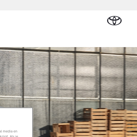
Plan een proefrit
Schade melden
Contact en
Plan een
Onderdelen &
Oplaadservice
Bedrijfswagens
Route
proefrit
n Cruiser
Accessoires
TERIJ-ELEKTRISCH
Vraag een brochure aan
Werkplaatsafspraak
ase
Thuislaadpakketten
Bedrijfswagens op
Vraag een
maken
Onderdelen
maat
brochure
 Lease
Laadpas
aan
Accessoires
Financieren of
Bekijk de verwachte
Energie en slim laden
Contact en Route
modellen
leasen
Banden
Contact en
Verzekeren
f € 32.995,-
Route
ota C-HR
 ALS PLUG-IN
RIDE
al media en
ijgt. Als je