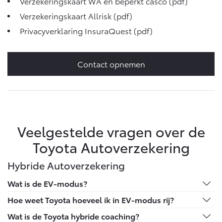
Verzekeringskaart WA en beperkt casco
(pdf)
Verzekeringskaart Allrisk
(pdf)
Privacyverklaring InsuraQuest
(pdf)
Contact opnemen
Veelgestelde vragen over de
Toyota Autoverzekering
Hybride Autoverzekering
Wat is de EV-modus?
In EV-modus rijden betekent het rijden op alleen de
Hoe weet Toyota hoeveel ik in EV-modus rij?
elektromotor, zonder benzinemotor. Je Toyota schakelt
De nieuwste Toyota-auto's zijn volledig verbonden via
Wat is de Toyota hybride coaching?
hier automatisch naar over bij lage snelheid of rustig