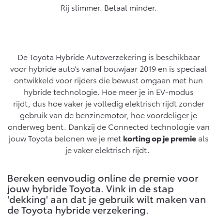
Rij slimmer. Betaal minder.
Yaris Cross
Urban Cruiser
Werkplaatsafspraak
Zakelijk
HYBRIDE
BATTERIJ-ELEKTRISCH
Private Lease
Onderhoud op Maat
APK
Wat is Private Lease?
De Toyota Hybride Autoverzekering is beschikbaar
Zakelijk
Werkplaatsafspraak maken
Airco check
voor hybride auto’s vanaf bouwjaar 2019 en is speciaal
Bereken je maandbedrag
Vakantiecheck
ontwikkeld voor rijders die bewust omgaan met hun
Private Lease voor ZZP
Toyota voor de zaak
Contact en Route
hybride technologie. Hoe meer je in EV-modus
Hybride Zekerheid Controle
Vanaf € 31.895,-
Vanaf € 32.995,-
Leaserijder
rijdt, dus hoe vaker je volledig elektrisch rijdt zonder
Toyota handleidingen
ZZP
gebruik van de benzinemotor, hoe voordeliger je
Financieren
Schade melden
Toyota Service Informatie (SIL)
onderweg bent. Dankzij de Connected technologie van
Wagenparkbeheer
Corolla Hatchback
Corolla Touring Sports
jouw Toyota belonen we je met
korting op je premie
als
HYBRIDE
HYBRIDE
Toyota Betaalplan
Plan een proefrit
je vaker elektrisch rijdt.
Schade & Garantie
Leasen
Vraag een brochure aan
Oplaadservice
Bereken eenvoudig online de premie voor
Toyota Pechhulp
jouw hybride Toyota. Vink in de stap
Financial Lease
Schade & Glasherstel
'dekking' aan dat je gebruik wilt maken van
Thuislaadpakketten
Operational Lease
Bekijk de verwachte modellen
10 jaar Toyota garantie
Vanaf € 33.495,-
Vanaf € 35.495,-
de Toyota hybride verzekering.
Laadpas