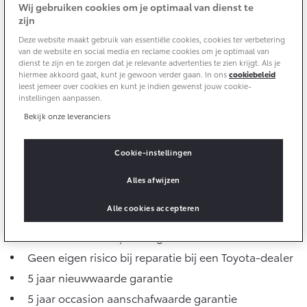
Multimedia
Wij gebruiken cookies om je optimaal van dienst te
Connected check
zijn
Navigatie updates
Deze website maakt gebruik van essentiële cookies, cookies ter verbetering
bZ4X
bZ4X Touring
van de website en social media en reclame cookies om je optimaal van
BATTERIJ-ELEKTRISCH
BATTERIJ-ELEKTRISCH
dienst te zijn en te zorgen dat je relevante advertenties te zien krijgt. Als je
hiermee akkoord gaat, kunt je gewoon verder gaan. In ons
cookiebeleid
leest jemeer over cookies en kunt je indien gewenst jouw cookie-
instellingen aanpassen.
Bekijk onze leveranciers
Vanaf € 39.995,-
Vanaf € 48.995,-
Cookie-instellingen
Alles afwijzen
Mirai
Proace City (excl. BTW)
Alle cookies accepteren
Jouw voordelen in één oogopslag
WATERSTOF-ELEKTRISCH
OOK ALS BATTERIJ-
ELEKTRISCH
Start met 5% instapkorting
Geen eigen risico bij reparatie bij een Toyota-dealer
5 jaar nieuwwaarde garantie
5 jaar occasion aanschafwaarde garantie