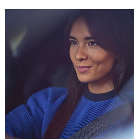
Vanaf € 76.695,-
Vanaf € 27.945,-
Proace (excl. BTW)
Proace Verso
OOK ALS BATTERIJ-
BATTERIJ-ELEKTRISCH
ELEKTRISCH
Vanaf € 37.500,-
Vanaf € 55.950,-
Proace Max (excl. BTW)
Hilux (excl. BTW)
OOK ALS BATTERIJ-
OOK ALS BATTERIJ-
ELEKTRISCH
ELEKTRISCH