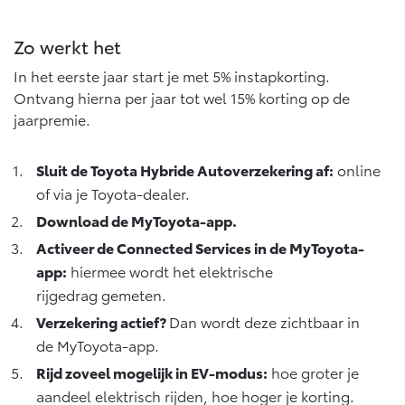
Vanaf € 46.301,-
Vanaf € 56.570,-
Zo werkt het
In het eerste jaar start je met 5% instapkorting.
Land Cruiser (excl. BTW)
Ontvang hierna per jaar tot wel 15% korting op de
jaarpremie.
Sluit de Toyota Hybride Autoverzekering af:
online
of via je Toyota-dealer.
Download de MyToyota-app
.
Vanaf € 89.986,-
Activeer de Connected Services in de MyToyota-
app:
hiermee wordt het elektrische
rijgedrag gemeten.
Verzekering actief?
Dan wordt deze zichtbaar in
de MyToyota-app.
Rijd zoveel mogelijk in EV-modus:
hoe groter je
aandeel elektrisch rijden, hoe hoger je korting.