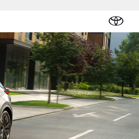
Plan een proefrit
Schade melden
Contact en
Plan een
Onderdelen &
Oplaadservice
Bedrijfswagens
Route
proefrit
n Cruiser
Accessoires
TERIJ-ELEKTRISCH
Vraag een brochure aan
Werkplaatsafspraak
ase
Thuislaadpakketten
Bedrijfswagens op
Vraag een
maken
Onderdelen
maat
brochure
 Lease
Laadpas
aan
Accessoires
Financieren of
Bekijk de verwachte
Energie en slim laden
Contact en Route
modellen
leasen
Banden
Contact en
Verzekeren
f € 32.995,-
Route
ota C-HR
 ALS PLUG-IN
RIDE