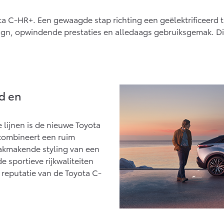
af € 27.945,-
Vanaf € 37.500,-
Vana
 C-HR+. Een gewaagde stap richting een geëlektrificeerd 
ux (excl. BTW)
Land Cruiser (excl. BTW)
gn, opwindende prestaties en alledaags gebruiksgemak. Dit 
 ALS BATTERIJ-
KTRISCH
fd en
af € 56.570,-
Vanaf € 89.986,-
 lijnen is de nieuwe Toyota
 combineert een ruim
aakmakende styling van een
 sportieve rijkwaliteiten
 reputatie van de Toyota C-