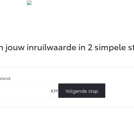
 jouw inruilwaarde in 2 simpele 
rstand
Volgende stap