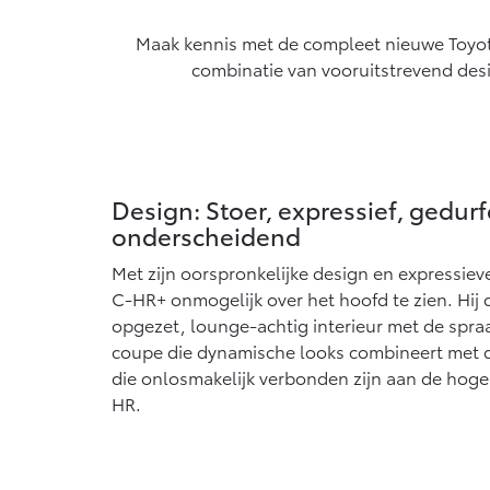
algemeen geldende wetgeving.
Vanaf € 76.695,-
Van
Maak kennis met de compleet nieuwe Toyota
Proace Max (excl. BTW)
Hil
combinatie van vooruitstrevend desi
OOK ALS BATTERIJ-
OOK
ELEKTRISCH
ELE
Design: Stoer, expressief, gedur
onderscheidend
Vanaf € 46.301,-
Van
Met zijn oorspronkelijke design en expressieve
C-HR+ onmogelijk over het hoofd te zien. Hij
opgezet, lounge-achtig interieur met de spr
coupe die dynamische looks combineert met de
die onlosmakelijk verbonden zijn aan de hoge
HR.