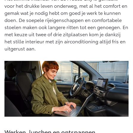
Vanaf € 76.695,-
Vanaf € 27.945,-
voor het drukke leven onderweg, met al het comfort en
gemak wat je nodig hebt om goed je werk te kunnen
doen. De soepele rijeigenschappen en comfortabele
Proace (excl. BTW)
Proace Verso
stoelen maken ook langere ritten tot een genoegen. En
OOK ALS BATTERIJ-
BATTERIJ-ELEKTRISCH
ELEKTRISCH
met keuze uit twee of drie zitplaatsen kom je dankzij
het stille interieur met zijn airconditioning altijd fris en
uitgerust aan.
Vanaf € 37.500,-
Vanaf € 55.950,-
Proace Max (excl. BTW)
Hilux (excl. BTW)
OOK ALS BATTERIJ-
OOK ALS BATTERIJ-
ELEKTRISCH
ELEKTRISCH
Werken, lunchen en ontspannen