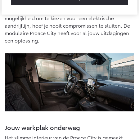
Multimedia
meest uiteenlopende taken en werkzaamheden. Met
Connected check
twee carrosserievarianten (City en City Long) en de
mogelijkheid om te kiezen voor een elektrische
Navigatie updates
bZ4X
bZ4X Touring
aandrijflijn, hoef je nooit compromissen te sluiten. De
BATTERIJ-ELEKTRISCH
BATTERIJ-ELEKTRISCH
modulaire Proace City heeft voor al jouw uitdagingen
een oplossing.
Vanaf € 39.995,-
Vanaf € 48.995,-
Mirai
Proace City (excl. BTW)
WATERSTOF-ELEKTRISCH
OOK ALS BATTERIJ-
ELEKTRISCH
Jouw werkplek onderweg
Het slimme interieur van de Proace City is gemaakt