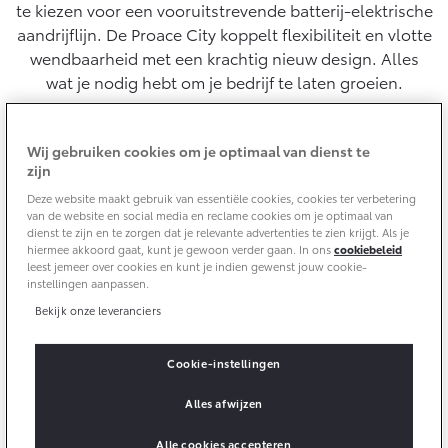
10 jaar batterijgarantie
te kiezen voor een vooruitstrevende batterij-elektrische
Energie en slim laden
aandrijflijn. De Proace City koppelt flexibiliteit en vlotte
Bedrijfswagens
Toyota fabrieksgarantie
Corolla Cross
Toyota C-HR
wendbaarheid met een krachtig nieuw design. Alles
HYBRIDE
OOK ALS PLUG-IN
wat je nodig hebt om je bedrijf te laten groeien.
HYBRIDE
Bedrijfswagens op maat
Verzekeren
Onderdelen & Accessoires
Financieren of leasen
Toyota Autoverzekering
Verzekeren
Wij gebruiken cookies om je optimaal van dienst te
Onderdelen
zijn
Toyota Hybride Autoverzekering
Accessoires
Deze website maakt gebruik van essentiële cookies, cookies ter verbetering
Vanaf € 39.995,-
Vanaf € 36.495,-
Banden
van de website en social media en reclame cookies om je optimaal van
dienst te zijn en te zorgen dat je relevante advertenties te zien krijgt. Als je
hiermee akkoord gaat, kunt je gewoon verder gaan. In ons
cookiebeleid
leest jemeer over cookies en kunt je indien gewenst jouw cookie-
Connected
Toyota C-HR+
RAV4
instellingen aanpassen.
BATTERIJ-ELEKTRISCH
PLUG-IN HYBRIDE
Bekijk onze leveranciers
Connected Services
MyToyota login
Cookie-instellingen
Een Proace City voor elk bedrijf
MyToyota App
Alles afwijzen
De compacte en veelzijdige Proace City is de ideale
Abonnementen
bestelauto voor elk bedrijf. Hij is geschikt voor de
Vanaf € 37.995,-
Vanaf € 49.995,-
Alle cookies accepteren