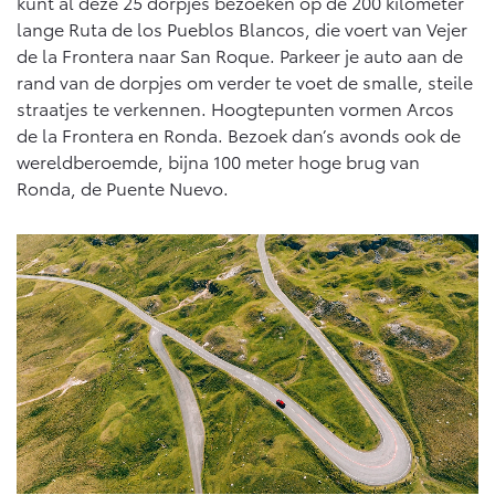
kunt al deze 25 dorpjes bezoeken op de 200 kilometer
Vanaf € 76.695,-
Vanaf € 27.945,-
lange Ruta de los Pueblos Blancos, die voert van Vejer
de la Frontera naar San Roque. Parkeer je auto aan de
rand van de dorpjes om verder te voet de smalle, steile
Proace (excl. BTW)
Proace Verso
OOK ALS BATTERIJ-
BATTERIJ-ELEKTRISCH
straatjes te verkennen. Hoogtepunten vormen Arcos
ELEKTRISCH
de la Frontera en Ronda. Bezoek dan’s avonds ook de
wereldberoemde, bijna 100 meter hoge brug van
Ronda, de Puente Nuevo.
Vanaf € 37.500,-
Vanaf € 55.950,-
Proace Max (excl. BTW)
Hilux (excl. BTW)
OOK ALS BATTERIJ-
OOK ALS BATTERIJ-
ELEKTRISCH
ELEKTRISCH