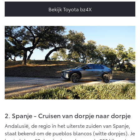
Multimedia
Bekijk Toyota bz4X
Connected check
Navigatie updates
bZ4X
bZ4X Touring
BATTERIJ-ELEKTRISCH
BATTERIJ-ELEKTRISCH
Vanaf € 39.995,-
Vanaf € 48.995,-
Mirai
Proace City (excl. BTW)
WATERSTOF-ELEKTRISCH
OOK ALS BATTERIJ-
ELEKTRISCH
2. Spanje - Cruisen van dorpje naar dorpje
Andalusië, de regio in het uiterste zuiden van Spanje,
staat bekend om de pueblos blancos (witte dorpjes). Je