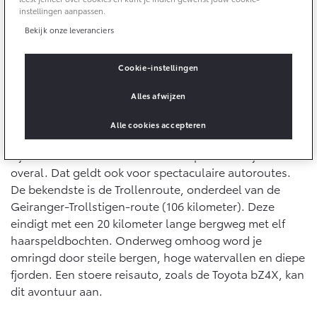
10 jaar batterijgarantie
instellingen aanpassen.
Energie en slim laden
Bedrijfswagens
Toyota fabrieksgarantie
Bekijk onze leveranciers
Corolla Cross
Toyota C-HR
HYBRIDE
OOK ALS PLUG-IN
HYBRIDE
Bedrijfswagens op maat
Verzekeren
Cookie-instellingen
Onderdelen & Accessoires
1. Noorwegen - Spektakel tussen de fjorden
Financieren of leasen
Alles afwijzen
Toyota Autoverzekering
Verzekeren
Voor eigenaren van een batterij-elektrische auto is
Onderdelen
Noorwegen het paradijs. Het Scandinavische land is
Toyota Hybride Autoverzekering
Alle cookies accepteren
Accessoires
een voorloper in Europa: vier op de vijf nieuwe auto’s
Vanaf € 39.995,-
Vanaf € 36.495,-
Banden
zijn hier inmiddels elektrisch. Laadpalen vind je daarom
overal. Dat geldt ook voor spectaculaire autoroutes.
De bekendste is de Trollenroute, onderdeel van de
Connected
Toyota C-HR+
RAV4
Geiranger-Trollstigen-route (106 kilometer). Deze
BATTERIJ-ELEKTRISCH
PLUG-IN HYBRIDE
eindigt met een 20 kilometer lange bergweg met elf
Connected Services
haarspeldbochten. Onderweg omhoog word je
omringd door steile bergen, hoge watervallen en diepe
MyToyota login
fjorden. Een stoere reisauto, zoals de Toyota bZ4X, kan
MyToyota App
dit avontuur aan.
Abonnementen
Vanaf € 37.995,-
Vanaf € 49.995,-