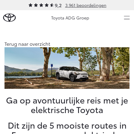
9,2
3.961 beoordelingen
Toyota ADG Groep
Over Ons
Terug naar overzicht
Modellen
Ons bedrijf
Occasions
Ons bedrijf
Aygo X
Yaris
Onze medewerkers
HYBRIDE
HYBRIDE
Mobiliteitslease Drenthe
Nieuws & Acties
Ga op avontuurlijke reis met je
Voorwaarden
elektrische Toyota
Contact en Route
Onderhoud
Praktische informatie
Dit zijn de 5 mooiste routes in
Vacatures
Vanaf € 23.750,-
Vanaf € 27.195,-
Diensten
Klantbeoordelingen
Service & Onderhoud