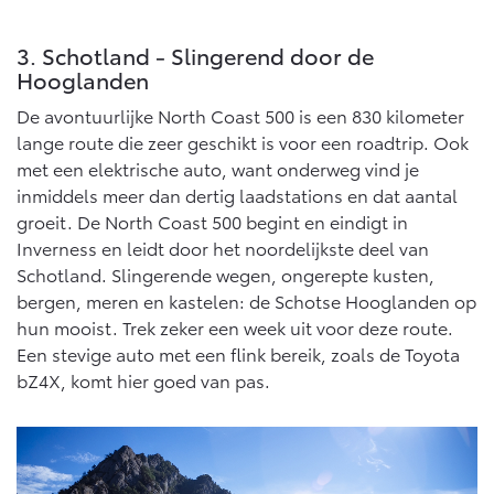
Vanaf € 46.301,-
Vanaf € 56.570,-
3. Schotland - Slingerend door de
Hooglanden
Land Cruiser (excl. BTW)
De avontuurlijke North Coast 500 is een 830 kilometer
lange route die zeer geschikt is voor een roadtrip. Ook
met een elektrische auto, want onderweg vind je
inmiddels meer dan dertig laadstations en dat aantal
groeit. De North Coast 500 begint en eindigt in
Inverness en leidt door het noordelijkste deel van
Vanaf € 89.986,-
Schotland. Slingerende wegen, ongerepte kusten,
bergen, meren en kastelen: de Schotse Hooglanden op
hun mooist. Trek zeker een week uit voor deze route.
Een stevige auto met een flink bereik, zoals de Toyota
bZ4X, komt hier goed van pas.