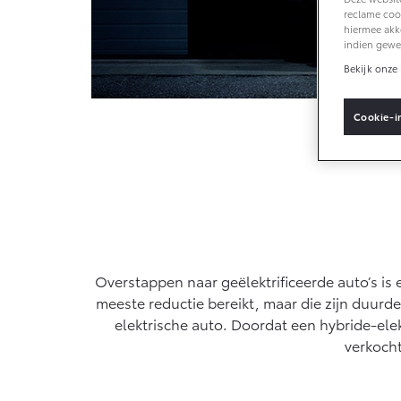
Vacatures
reclame cook
hiermee akk
Klantbeoordelingen
indien gewe
Vanaf € 33.495,-
Van
Bekijk onze 
Toyota C-HR+
RA
BATTERIJ-ELEKTRISCH
PLU
Cookie-i
Hy
Vanaf € 37.995,-
Van
Mirai
Pro
Overstappen naar geëlektrificeerde auto’s is
WATERSTOF-
OOK
ELEKTRISCH
ELE
meeste reductie bereikt, maar die zijn duurd
elektrische auto. Doordat een hybride-elek
verkocht