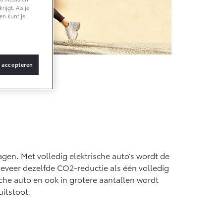
ijgt. Als je
en kunt je
f € 36.495,-
X Touring
TERIJ-ELEKTRISCH
s accepteren
tie
f € 48.995,-
ace Verso
gen. Met volledig elektrische auto’s wordt de
TERIJ-ELEKTRISCH
geveer dezelfde CO2-reductie als één volledig
sche auto en ook in grotere aantallen wordt
uitstoot.