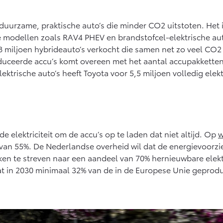
af € 27.945,-
Vanaf € 37.500,-
Vana
duurzame, praktische auto’s die minder CO2 uitstoten. Het 
ux (excl. BTW)
Land Cruiser (excl. BTW)
 ALS BATTERIJ-
he modellen zoals RAV4 PHEV en brandstofcel-elektrische auto
KTRISCH
18 miljoen hybrideauto’s verkocht die samen net zo veel CO2
duceerde accu’s komt overeen met het aantal accupakketten 
lektrische auto’s heeft Toyota voor 5,5 miljoen volledig ele
af € 56.570,-
Vanaf € 89.986,-
 de elektriciteit om de accu’s op te laden dat niet altijd. Op
w
 van 55%. De Nederlandse overheid wil dat de energievoorz
ken te streven naar een aandeel van 70% hernieuwbare elektric
t in 2030 minimaal 32% van de in de Europese Unie geproduc