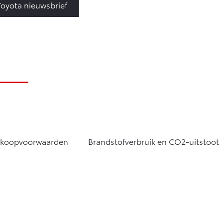
Toyota nieuwsbrief
rkoopvoorwaarden
Brandstofverbruik en CO2-uitstoot