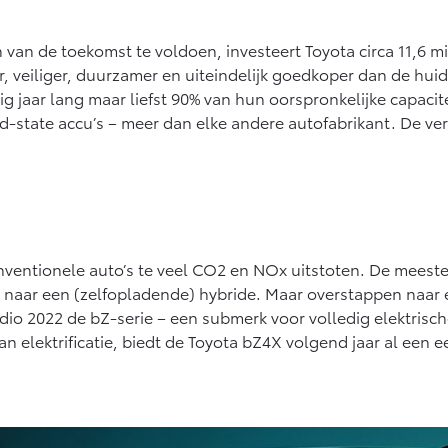
an de toekomst te voldoen, investeert Toyota circa 11,6 mil
r, veiliger, duurzamer en uiteindelijk goedkoper dan de huidi
tig jaar lang maar liefst 90% van hun oorspronkelijke capaci
-state accu’s – meer dan elke andere autofabrikant. De verw
onventionele auto’s te veel CO2 en NOx uitstoten. De mees
 naar een (zelfopladende) hybride. Maar overstappen naar ee
io 2022 de bZ-serie – een submerk voor volledig elektrische
n elektrificatie, biedt de Toyota bZ4X volgend jaar al een ee