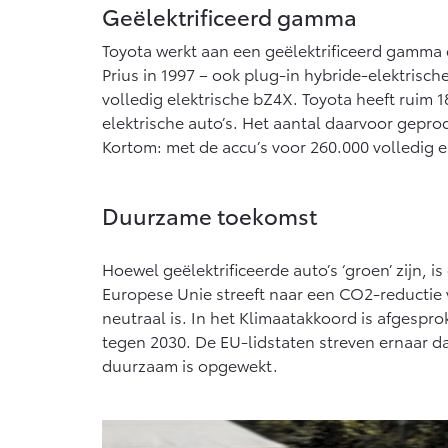
Vanaf € 76.695,-
Van
Geëlektrificeerd gamma
Toyota werkt aan een geëlektrificeerd gamma 
Proace Max (excl. BTW)
Hil
OOK ALS BATTERIJ-
OOK
Prius in 1997 – ook plug-in hybride-elektrisc
ELEKTRISCH
ELE
volledig elektrische bZ4X. Toyota heeft ruim 
elektrische auto’s. Het aantal daarvoor gepro
Kortom: met de accu’s voor 260.000 volledig e
Duurzame toekomst
Vanaf € 46.301,-
Van
Hoewel geëlektrificeerde auto’s ‘groen’ zijn, is
Europese Unie streeft naar een CO2-reductie
neutraal is. In het Klimaatakkoord is afgespro
tegen 2030. De EU-lidstaten streven ernaar da
duurzaam is opgewekt.