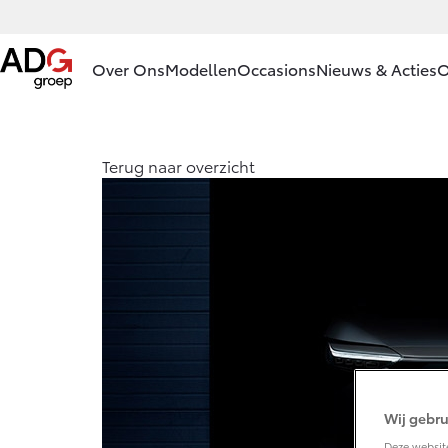
Over Ons
Modellen
Occasions
Nieuws & Acties
O
Ons bedrijf
Aygo X
Yari
Terug naar overzicht
HYBRIDE
HYB
Ons bedrijf
Onze
medewerkers
Mobiliteitslease
Drenthe
Vanaf € 23.750,-
Van
Voorwaarden
Corolla Hatchback
Cor
Contact en
HYBRIDE
HYB
Route
Praktische
Wij gebru
informatie
Deze website