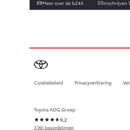
Meer over de bZ4X
Inschrijven 
Cookiebeleid
Privacyverklaring
Ve
Toyota ADG Groep
9,2
3.961 beoordelingen