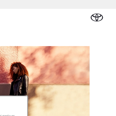
Plan een proefrit
Schade melden
Contact en
Plan een
Onderdelen &
Oplaadservice
Bedrijfswagens
Route
proefrit
n Cruiser
Accessoires
TERIJ-ELEKTRISCH
Vraag een brochure aan
Werkplaatsafspraak
ase
Thuislaadpakketten
Bedrijfswagens op
Vraag een
maken
Onderdelen
maat
brochure
 Lease
Laadpas
aan
Accessoires
Financieren of
Bekijk de verwachte
Energie en slim laden
Contact en Route
modellen
leasen
Banden
Contact en
Verzekeren
f € 32.995,-
Route
ota C-HR
 ALS PLUG-IN
RIDE
al media en