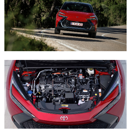
Multimedia
Connected check
Navigatie updates
bZ4X
bZ4X Touring
BATTERIJ-ELEKTRISCH
BATTERIJ-ELEKTRISCH
Vanaf € 39.995,-
Vanaf € 48.995,-
Mirai
Proace City (excl. BTW)
WATERSTOF-ELEKTRISCH
OOK ALS BATTERIJ-
ELEKTRISCH