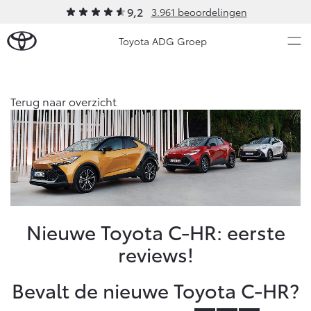
9,2
3.961 beoordelingen
Toyota ADG Groep
Over Ons
Terug naar overzicht
Modellen
Ons bedrijf
Occasions
Ons bedrijf
Aygo X
Yaris
Onze medewerkers
HYBRIDE
HYBRIDE
Mobiliteitslease Drenthe
Nieuws & Acties
Nieuwe Toyota C-HR: eerste
Voorwaarden
reviews!
Contact en Route
Onderhoud
Praktische informatie
Bevalt de nieuwe Toyota C-HR?
Vacatures
Vanaf € 23.750,-
Vanaf € 27.195,-
Diensten
Klantbeoordelingen
Service & Onderhoud