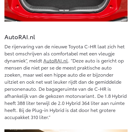
Vanaf € 46.301,-
Vanaf € 56.570,-
Land Cruiser (excl. BTW)
AutoRAI.nl
De rijervaring van de nieuwe Toyota C-HR laat zich het
best omschrijven als comfortabel met een vleugje
dynamiek”, meldt
AutoRAI.nl
. “Deze auto is gericht op
mensen die niet per se de meest praktische auto
Vanaf € 89.986,-
zoeken, maar wel een hippe auto die er bijzonder
uitziet en ook net wat leuker rijdt dan de gemiddelde
personenauto. De bagageruimte van de C-HR is
afhankelijk van de gekozen motorvariant. De 1.8 Hybrid
heeft 388 liter terwijl de 2.0 Hybrid 364 liter aan ruimte
heeft. Bij de Plug-in Hybrid is dat door het grotere
accupakket 310 liter.”