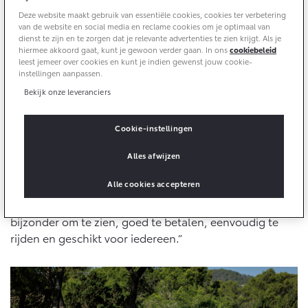
10 jaar batterijgarantie
Energie en slim laden
Deze website maakt gebruik van essentiële cookies, cookies ter verbetering
Bedrijfswagens
Toyota fabrieksgarantie
van de website en social media en reclame cookies om je optimaal van
Autozine
Corolla Cross
Toyota C-HR
dienst te zijn en te zorgen dat je relevante advertenties te zien krijgt. Als je
HYBRIDE
OOK ALS PLUG-IN
hiermee akkoord gaat, kunt je gewoon verder gaan. In ons
cookiebeleid
“Iedere nieuwe auto begint met veelbelovende ideeën.
HYBRIDE
Bedrijfswagens op maat
Verzekeren
leest jemeer over cookies en kunt je indien gewenst jouw cookie-
Onderdelen & Accessoires
Een prachtig of bijzonder ontwerp wordt omgezet in
instellingen aanpassen.
Financieren of leasen
een showauto om de mening van de klant te peilen.
Bekijk onze leveranciers
Toyota Autoverzekering
Verzekeren
Daarna gaat dat concept naar de technici en
Onderdelen
Toyota Hybride Autoverzekering
rekenmeesters die het flink aanpassen. Het resultaat is
Accessoires
Cookie-instellingen
meestal een eindproduct dat niet half zo bijzonder is
Vanaf € 39.995,-
Vanaf € 36.495,-
Banden
als het eerste ontwerp. Toyota belooft met de C-HR dat
Alles afwijzen
het anders kan”, zegt
Autozine
. “De hybride aandrijving
Alle cookies accepteren
maakt de C-HR stiller, zuiniger en soepeler dan een
Connected
Toyota C-HR+
RAV4
auto met een standaard benzinemotor. De C-HR is
BATTERIJ-ELEKTRISCH
PLUG-IN HYBRIDE
bijzonder om te zien, goed te betalen, eenvoudig te
Connected Services
rijden en geschikt voor iedereen.”
MyToyota login
MyToyota App
Abonnementen
Vanaf € 37.995,-
Vanaf € 49.995,-