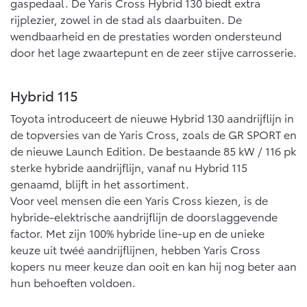
Vanaf € 76.695,-
Vanaf € 27.945,-
gaspedaal. De Yaris Cross Hybrid 130 biedt extra
rijplezier, zowel in de stad als daarbuiten. De
wendbaarheid en de prestaties worden ondersteund
door het lage zwaartepunt en de zeer stijve carrosserie.
Proace (excl. BTW)
Proace Verso
OOK ALS BATTERIJ-
BATTERIJ-ELEKTRISCH
ELEKTRISCH
Hybrid 115
Toyota introduceert de nieuwe Hybrid 130 aandrijflijn in
de topversies van de Yaris Cross, zoals de GR SPORT en
de nieuwe Launch Edition. De bestaande 85 kW / 116 pk
Vanaf € 37.500,-
Vanaf € 55.950,-
sterke hybride aandrijflijn, vanaf nu Hybrid 115
genaamd, blijft in het assortiment.
Voor veel mensen die een Yaris Cross kiezen, is de
Proace Max (excl. BTW)
Hilux (excl. BTW)
hybride-elektrische aandrijflijn de doorslaggevende
OOK ALS BATTERIJ-
OOK ALS BATTERIJ-
ELEKTRISCH
ELEKTRISCH
factor. Met zijn 100% hybride line-up en de unieke
keuze uit twéé aandrijflijnen, hebben Yaris Cross
kopers nu meer keuze dan ooit en kan hij nog beter aan
hun behoeften voldoen.