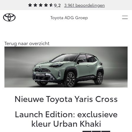
9,2
3.961 beoordelingen
Toyota ADG Groep
Over Ons
Terug naar overzicht
Modellen
Ons bedrijf
Occasions
Ons bedrijf
Aygo X
Yaris
Onze medewerkers
HYBRIDE
HYBRIDE
Mobiliteitslease Drenthe
Nieuws & Acties
Nieuwe Toyota Yaris Cross
Voorwaarden
Contact en Route
Onderhoud
Launch Edition: exclusieve
Praktische informatie
kleur Urban Khaki
Vacatures
Vanaf € 23.750,-
Vanaf € 27.195,-
Diensten
Klantbeoordelingen
Service & Onderhoud