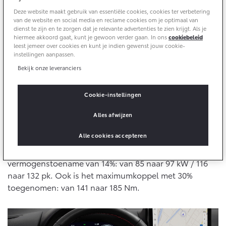
10 jaar batterijgarantie
Energie en slim laden
Deze website maakt gebruik van essentiële cookies, cookies ter verbetering
Bedrijfswagens
Toyota fabrieksgarantie
van de website en social media en reclame cookies om je optimaal van
Corolla Cross
Toyota C-HR
dienst te zijn en te zorgen dat je relevante advertenties te zien krijgt. Als je
HYBRIDE
OOK ALS PLUG-IN
hiermee akkoord gaat, kunt je gewoon verder gaan. In ons
cookiebeleid
HYBRIDE
Bedrijfswagens op maat
Verzekeren
leest jemeer over cookies en kunt je indien gewenst jouw cookie-
Onderdelen & Accessoires
instellingen aanpassen.
Financieren of leasen
Hybrid 130
Bekijk onze leveranciers
Toyota Autoverzekering
Verzekeren
De Yaris Cross is nu nóg aantrekkelijker. Zijn hybride-
Onderdelen
Toyota Hybride Autoverzekering
elektrische aandrijflijn levert nu al krachtige prestaties,
Accessoires
Cookie-instellingen
maar er komt ook een tweede hybride aandrijflijn: de
Vanaf € 39.995,-
Vanaf € 36.495,-
Banden
Hybrid 130. De krachtigere elektromotor-generator
Alles afwijzen
daarvan levert meer power dan de bekende 1,5 liter
Alle cookies accepteren
hybride aandrijflijn in de Yaris Cross. Samen met
Connected
Toyota C-HR+
RAV4
andere aanpassingen geeft dat een
BATTERIJ-ELEKTRISCH
PLUG-IN HYBRIDE
vermogenstoename van 14%: van 85 naar 97 kW / 116
Connected Services
naar 132 pk. Ook is het maximumkoppel met 30%
MyToyota login
toegenomen: van 141 naar 185 Nm.
MyToyota App
Abonnementen
Vanaf € 37.995,-
Vanaf € 49.995,-