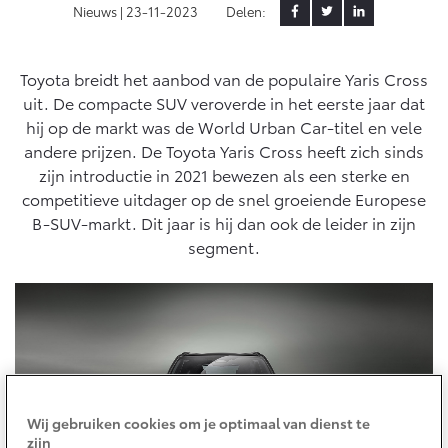
Nieuws |
23-11-2023
Delen:
Yaris Cross
Urban Cruiser
Werkplaatsafspraak
Zakelijk
HYBRIDE
BATTERIJ-ELEKTRISCH
Private Lease
Onderhoud op Maat
Toyota breidt het aanbod van de populaire Yaris Cross
uit. De compacte SUV veroverde in het eerste jaar dat
APK
Wat is Private Lease?
Zakelijk
hij op de markt was de World Urban Car-titel en vele
Werkplaatsafspraak maken
Airco check
Bereken je maandbedrag
andere prijzen. De Toyota Yaris Cross heeft zich sinds
Vakantiecheck
Private Lease voor ZZP
zijn introductie in 2021 bewezen als een sterke en
Toyota voor de zaak
Contact en Route
Hybride Zekerheid Controle
Vanaf € 31.895,-
Vanaf € 32.995,-
competitieve uitdager op de snel groeiende Europese
Leaserijder
Toyota handleidingen
B-SUV-markt. Dit jaar is hij dan ook de leider in zijn
ZZP
Financieren
Schade melden
segment.
Toyota Service Informatie (SIL)
Wagenparkbeheer
Corolla Hatchback
Corolla Touring Sports
HYBRIDE
HYBRIDE
Toyota Betaalplan
Plan een proefrit
Schade & Garantie
Leasen
Vraag een brochure aan
Oplaadservice
Toyota Pechhulp
Financial Lease
Schade & Glasherstel
Thuislaadpakketten
Operational Lease
Bekijk de verwachte modellen
Wij gebruiken cookies om je optimaal van dienst te
10 jaar Toyota garantie
Vanaf € 33.495,-
Vanaf € 35.495,-
Laadpas
zijn