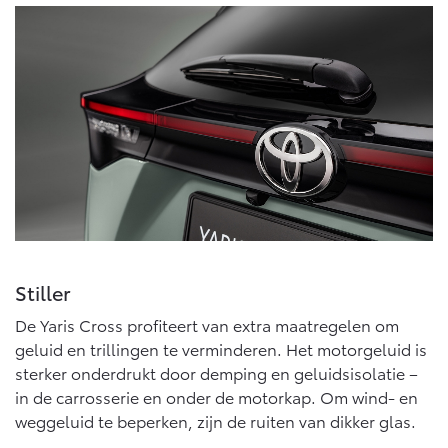
Vanaf € 46.301,-
Vanaf € 56.570,-
Land Cruiser (excl. BTW)
Vanaf € 89.986,-
Stiller
De Yaris Cross profiteert van extra maatregelen om
geluid en trillingen te verminderen. Het motorgeluid is
sterker onderdrukt door demping en geluidsisolatie –
in de carrosserie en onder de motorkap. Om wind- en
weggeluid te beperken, zijn de ruiten van dikker glas.