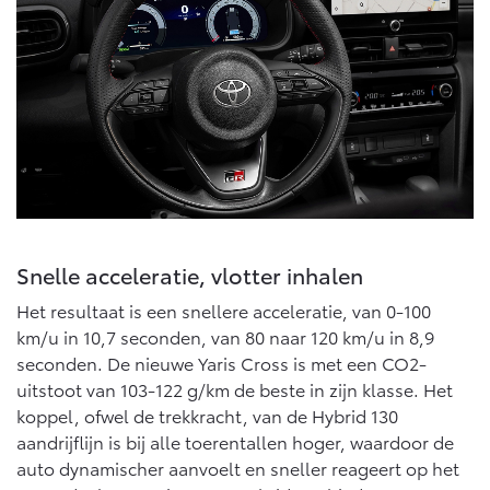
Multimedia
Connected check
Navigatie updates
bZ4X
bZ4X Touring
BATTERIJ-ELEKTRISCH
BATTERIJ-ELEKTRISCH
Vanaf € 39.995,-
Vanaf € 48.995,-
Snelle acceleratie, vlotter inhalen
Het resultaat is een snellere acceleratie, van 0-100
Mirai
Proace City (excl. BTW)
km/u in 10,7 seconden, van 80 naar 120 km/u in 8,9
WATERSTOF-ELEKTRISCH
OOK ALS BATTERIJ-
ELEKTRISCH
seconden. De nieuwe Yaris Cross is met een CO2-
uitstoot van 103-122 g/km de beste in zijn klasse. Het
koppel, ofwel de trekkracht, van de Hybrid 130
aandrijflijn is bij alle toerentallen hoger, waardoor de
auto dynamischer aanvoelt en sneller reageert op het