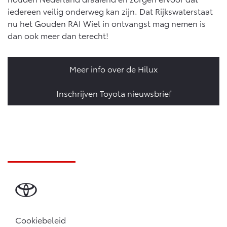
Vanaf € 46.301,-
Vanaf € 56.570,-
iedereen veilig onderweg kan zijn. Dat Rijkswaterstaat
nu het Gouden RAI Wiel in ontvangst mag nemen is
dan ook meer dan terecht!
Land Cruiser (excl. BTW)
Meer info over de Hilux
Inschrijven Toyota nieuwsbrief
Vanaf € 89.986,-
Cookiebeleid