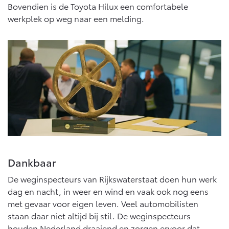
Vanaf € 76.695,-
Vanaf € 27.945,-
Bovendien is de Toyota Hilux een comfortabele
werkplek op weg naar een melding.
Proace (excl. BTW)
Proace Verso
OOK ALS BATTERIJ-
BATTERIJ-ELEKTRISCH
ELEKTRISCH
Vanaf € 37.500,-
Vanaf € 55.950,-
Proace Max (excl. BTW)
Hilux (excl. BTW)
Dankbaar
OOK ALS BATTERIJ-
OOK ALS BATTERIJ-
ELEKTRISCH
ELEKTRISCH
De weginspecteurs van Rijkswaterstaat doen hun werk
dag en nacht, in weer en wind en vaak ook nog eens
met gevaar voor eigen leven. Veel automobilisten
staan daar niet altijd bij stil. De weginspecteurs
houden Nederland draaiend en zorgen ervoor dat