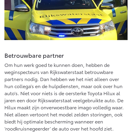
Multimedia
Connected check
Navigatie updates
bZ4X
bZ4X Touring
BATTERIJ-ELEKTRISCH
BATTERIJ-ELEKTRISCH
Betrouwbare partner
Om hun werk goed te kunnen doen, hebben de
Vanaf € 39.995,-
Vanaf € 48.995,-
weginspecteurs van Rijkswaterstaat betrouwbare
partners nodig. Dan hebben we het niet alleen over
hun collega’s en de hulpdiensten, maar ook over hun
Mirai
Proace City (excl. BTW)
WATERSTOF-ELEKTRISCH
OOK ALS BATTERIJ-
auto’s. Niet voor niets is de oersterke Toyota Hilux al
ELEKTRISCH
jaren een door Rijkswaterstaat veelgebruikte auto. De
Hilux maakt zijn onverwoestbare imago volledig waar.
Niet alleen vertoont het model zelden storingen, ook
biedt hij optimale bescherming wanneer een
‘roodkruisnegeerder’ de auto over het hoofd ziet.