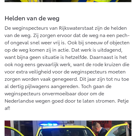
10 jaar batterijgarantie
Energie en slim laden
Bedrijfswagens
Toyota fabrieksgarantie
Corolla Cross
Toyota C-HR
Helden van de weg
HYBRIDE
OOK ALS PLUG-IN
HYBRIDE
Bedrijfswagens op maat
De weginspecteurs van Rijkswaterstaat zijn de helden
Verzekeren
Onderdelen & Accessoires
van de weg. Zij zorgen ervoor dat de weg na een pech-
Financieren of leasen
of ongeval snel weer vrij is. Ook bij sneeuw of objecten
Toyota Autoverzekering
Verzekeren
Onderdelen
op de weg komen zij in actie. Dat werk is uitdagend,
Toyota Hybride Autoverzekering
Accessoires
want bijna geen situatie is hetzelfde. Daarnaast is het
Vanaf € 39.995,-
Vanaf € 36.495,-
ook nog eens gevaarlijk werk, want de rode kruizen die
Banden
voor extra veiligheid voor de weginspecteurs moeten
zorgen worden vaak genegeerd. Dit jaar zijn tot nu toe
Connected
al dertig pijlwagens aangereden. Toch gaan de
Toyota C-HR+
RAV4
BATTERIJ-ELEKTRISCH
PLUG-IN HYBRIDE
weginspecteurs onvermoeibaar door om de
Nederlandse wegen goed door te laten stromen. Petje
Connected Services
af!
MyToyota login
MyToyota App
Abonnementen
Vanaf € 37.995,-
Vanaf € 49.995,-