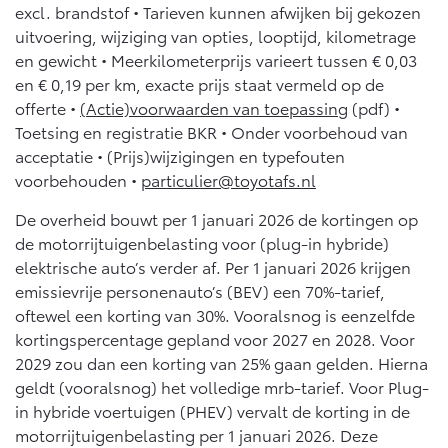
10 jaar batterijgarantie
excl. brandstof • Tarieven kunnen afwijken bij gekozen
Energie en slim laden
Bedrijfswagens
uitvoering, wijziging van opties, looptijd, kilometrage
Toyota fabrieksgarantie
Corolla Cross
Toyota C-HR
en gewicht • Meerkilometerprijs varieert tussen € 0,03
HYBRIDE
OOK ALS PLUG-IN
en € 0,19 per km, exacte prijs staat vermeld op de
HYBRIDE
Bedrijfswagens op maat
Verzekeren
Onderdelen & Accessoires
offerte •
(Actie)voorwaarden van toepassing
(pdf) •
Financieren of leasen
Toetsing en registratie BKR • Onder voorbehoud van
Toyota Autoverzekering
Verzekeren
acceptatie • (Prijs)wijzigingen en typefouten
Onderdelen
Toyota Hybride Autoverzekering
voorbehouden •
particulier@toyotafs.nl
Accessoires
Vanaf € 39.995,-
Vanaf € 36.495,-
Banden
De overheid bouwt per 1 januari 2026 de kortingen op
de motorrijtuigenbelasting voor (plug-in hybride)
elektrische auto’s verder af. Per 1 januari 2026 krijgen
Connected
Toyota C-HR+
RAV4
emissievrije personenauto’s (BEV) een 70%-tarief,
BATTERIJ-ELEKTRISCH
PLUG-IN HYBRIDE
oftewel een korting van 30%. Vooralsnog is eenzelfde
Connected Services
kortingspercentage gepland voor 2027 en 2028. Voor
2029 zou dan een korting van 25% gaan gelden. Hierna
MyToyota login
geldt (vooralsnog) het volledige mrb-tarief. Voor Plug-
MyToyota App
in hybride voertuigen (PHEV) vervalt de korting in de
Abonnementen
motorrijtuigenbelasting per 1 januari 2026. Deze
Vanaf € 37.995,-
Vanaf € 49.995,-