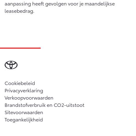
Multimedia
aanpassing heeft gevolgen voor je maandelijkse
Connected check
leasebedrag.
Navigatie updates
bZ4X
bZ4X Touring
BATTERIJ-ELEKTRISCH
BATTERIJ-ELEKTRISCH
Vanaf € 39.995,-
Vanaf € 48.995,-
Cookiebeleid
Mirai
Proace City (excl. BTW)
Privacyverklaring
WATERSTOF-ELEKTRISCH
OOK ALS BATTERIJ-
Verkoopvoorwaarden
ELEKTRISCH
Brandstofverbruik en CO2-uitstoot
Sitevoorwaarden
Toegankelijkheid