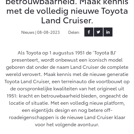
betrouwbaarheid. Maak kennis
met de volledig nieuwe Toyota
Yaris Cross
Urban Cruiser
Werkplaatsafspraak
Zakelijk
Land Cruiser.
HYBRIDE
BATTERIJ-ELEKTRISCH
Private Lease
Onderhoud op Maat
APK
Nieuws |
08-08-2023
Delen:
Wat is Private Lease?
Zakelijk
Werkplaatsafspraak maken
Airco check
Bereken je maandbedrag
Vakantiecheck
Private Lease voor ZZP
Als Toyota op 1 augustus 1951 de ‘Toyota BJ’
Toyota voor de zaak
Contact en Route
Hybride Zekerheid Controle
Vanaf € 31.895,-
Vanaf € 32.995,-
presenteert, wordt onbewust een iconisch model
Leaserijder
Toyota handleidingen
geboren dat onder de naam Land Cruiser de complete
ZZP
Financieren
Schade melden
wereld verovert. Maak kennis met de nieuwe generatie
Toyota Service Informatie (SIL)
Wagenparkbeheer
Corolla Hatchback
Corolla Touring Sports
Toyota Land Cruiser, een terreinauto die voortbouwt op
HYBRIDE
HYBRIDE
Toyota Betaalplan
de oorspronkelijke kwaliteiten van het origineel uit
Plan een proefrit
Schade & Garantie
1951: kracht en betrouwbaarheid bieden, ongeacht de
Leasen
locatie of situatie. Met een volledig nieuw platform,
Vraag een brochure aan
Oplaadservice
een eigentijds design en nog betere off-
Toyota Pechhulp
Financial Lease
roadeigenschappen is de nieuwe Land Cruiser klaar
Schade & Glasherstel
Thuislaadpakketten
Operational Lease
voor het volgende avontuur.
Bekijk de verwachte modellen
10 jaar Toyota garantie
Vanaf € 33.495,-
Vanaf € 35.495,-
Laadpas