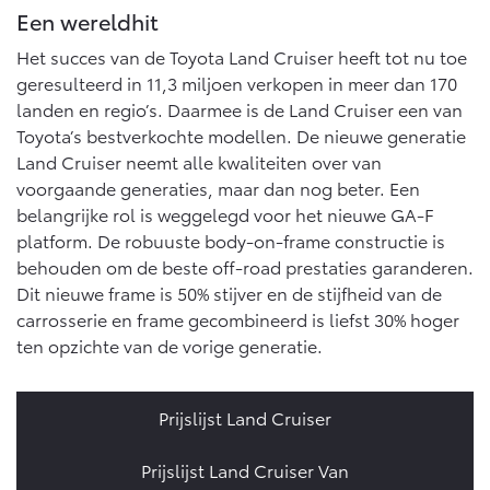
Vanaf € 76.695,-
Vanaf € 27.945,-
Een wereldhit
Het succes van de Toyota Land Cruiser heeft tot nu toe
geresulteerd in 11,3 miljoen verkopen in meer dan 170
Proace (excl. BTW)
Proace Verso
OOK ALS BATTERIJ-
BATTERIJ-ELEKTRISCH
landen en regio’s. Daarmee is de Land Cruiser een van
ELEKTRISCH
Toyota’s bestverkochte modellen. De nieuwe generatie
Land Cruiser neemt alle kwaliteiten over van
voorgaande generaties, maar dan nog beter. Een
belangrijke rol is weggelegd voor het nieuwe GA-F
platform. De robuuste body-on-frame constructie is
Vanaf € 37.500,-
Vanaf € 55.950,-
behouden om de beste off-road prestaties garanderen.
Dit nieuwe frame is 50% stijver en de stijfheid van de
carrosserie en frame gecombineerd is liefst 30% hoger
Proace Max (excl. BTW)
Hilux (excl. BTW)
ten opzichte van de vorige generatie.
OOK ALS BATTERIJ-
OOK ALS BATTERIJ-
ELEKTRISCH
ELEKTRISCH
Prijslijst Land Cruiser
Prijslijst Land Cruiser Van