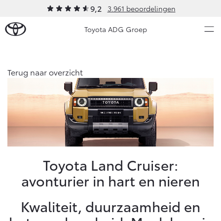
9,2
3.961 beoordelingen
Toyota ADG Groep
Over Ons
Terug naar overzicht
Modellen
Ons bedrijf
Occasions
Ons bedrijf
Aygo X
Yaris
Onze medewerkers
HYBRIDE
HYBRIDE
Mobiliteitslease Drenthe
Nieuws & Acties
Toyota Land Cruiser:
Voorwaarden
avonturier in hart en nieren
Contact en Route
Onderhoud
Praktische informatie
Kwaliteit, duurzaamheid en
Vacatures
Vanaf € 23.750,-
Vanaf € 27.195,-
Diensten
Klantbeoordelingen
Service & Onderhoud