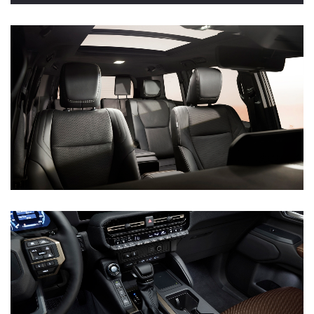
Vanaf € 46.301,-
Vanaf € 56.570,-
Land Cruiser (excl. BTW)
Vanaf € 89.986,-