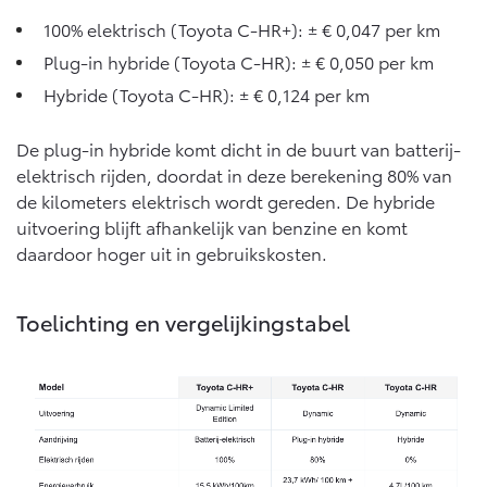
Vanaf € 76.695,-
Vanaf € 27.945,-
100% elektrisch (Toyota C-HR+): ± € 0,047 per km
Plug-in hybride (Toyota C-HR): ± € 0,050 per km
Proace (excl. BTW)
Proace Verso
Hybride (Toyota C-HR): ± € 0,124 per km
OOK ALS BATTERIJ-
BATTERIJ-ELEKTRISCH
ELEKTRISCH
De plug-in hybride komt dicht in de buurt van batterij-
elektrisch rijden, doordat in deze berekening 80% van
de kilometers elektrisch wordt gereden. De hybride
uitvoering blijft afhankelijk van benzine en komt
daardoor hoger uit in gebruikskosten.
Vanaf € 37.500,-
Vanaf € 55.950,-
Toelichting en vergelijkingstabel
Proace Max (excl. BTW)
Hilux (excl. BTW)
OOK ALS BATTERIJ-
OOK ALS BATTERIJ-
ELEKTRISCH
ELEKTRISCH