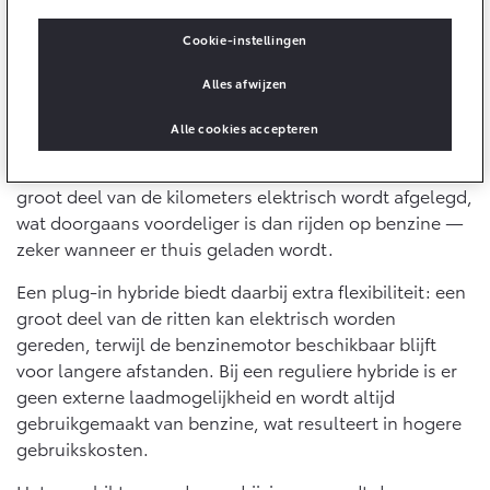
10 jaar batterijgarantie
Energie en slim laden
Bedrijfswagens
Toyota fabrieksgarantie
Cookie-instellingen
Kosten per kilometer
Corolla Cross
Toyota C-HR
HYBRIDE
OOK ALS PLUG-IN
Alles afwijzen
De kosten worden vooral bepaald door het energie- of
HYBRIDE
Bedrijfswagens op maat
Verzekeren
Onderdelen & Accessoires
brandstofverbruik in combinatie met de actuele prijzen.
Financieren of leasen
Alle cookies accepteren
Batterij-elektrisch en plug-in hybride rijden liggen
Toyota Autoverzekering
Verzekeren
daarbij relatief dicht bij elkaar. Dat komt doordat een
Onderdelen
Toyota Hybride Autoverzekering
groot deel van de kilometers elektrisch wordt afgelegd,
Accessoires
wat doorgaans voordeliger is dan rijden op benzine —
Vanaf € 39.995,-
Vanaf € 36.495,-
Banden
zeker wanneer er thuis geladen wordt.
Een plug-in hybride biedt daarbij extra flexibiliteit: een
Connected
Toyota C-HR+
RAV4
groot deel van de ritten kan elektrisch worden
BATTERIJ-ELEKTRISCH
PLUG-IN HYBRIDE
gereden, terwijl de benzinemotor beschikbaar blijft
Connected Services
voor langere afstanden. Bij een reguliere hybride is er
geen externe laadmogelijkheid en wordt altijd
MyToyota login
gebruikgemaakt van benzine, wat resulteert in hogere
MyToyota App
gebruikskosten.
Abonnementen
Vanaf € 37.995,-
Vanaf € 49.995,-