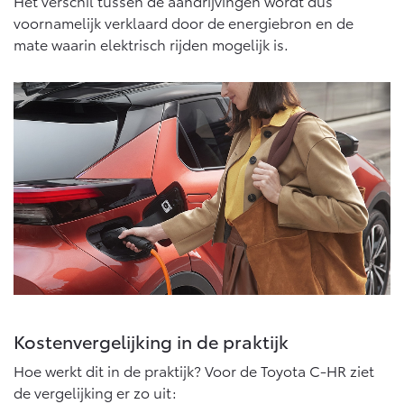
Multimedia
Het verschil tussen de aandrijvingen wordt dus
voornamelijk verklaard door de energiebron en de
Connected check
mate waarin elektrisch rijden mogelijk is.
Navigatie updates
bZ4X
bZ4X Touring
BATTERIJ-ELEKTRISCH
BATTERIJ-ELEKTRISCH
Vanaf € 39.995,-
Vanaf € 48.995,-
Mirai
Proace City (excl. BTW)
WATERSTOF-ELEKTRISCH
OOK ALS BATTERIJ-
ELEKTRISCH
Kostenvergelijking in de praktijk
Hoe werkt dit in de praktijk? Voor de Toyota C-HR ziet
de vergelijking er zo uit: