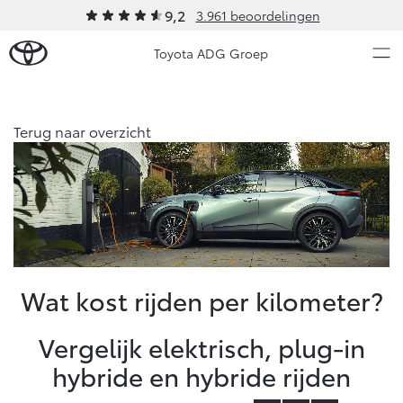
9,2
3.961 beoordelingen
Toyota ADG Groep
Over Ons
Terug naar overzicht
Modellen
Ons bedrijf
Occasions
Ons bedrijf
Aygo X
Yaris
Onze medewerkers
HYBRIDE
HYBRIDE
Mobiliteitslease Drenthe
Nieuws & Acties
Wat kost rijden per kilometer?
Voorwaarden
Contact en Route
Onderhoud
Vergelijk elektrisch, plug-in
Praktische informatie
hybride en hybride rijden
Vacatures
Vanaf € 23.750,-
Vanaf € 27.195,-
Diensten
Klantbeoordelingen
Service & Onderhoud