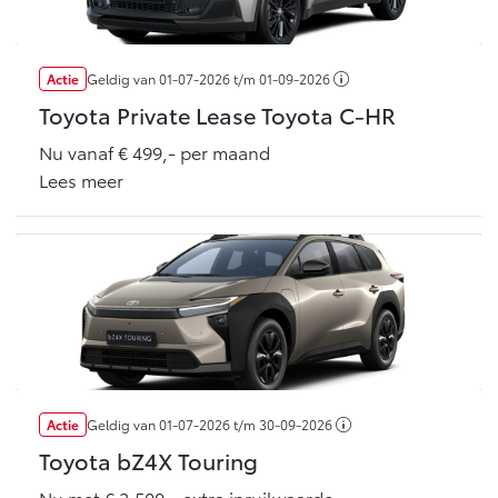
Multimedia
Connected check
Navigatie updates
bZ4X
bZ4X Touring
Actie
Geldig van
01-07-2026
t/m
01-09-2026
BATTERIJ-ELEKTRISCH
BATTERIJ-ELEKTRISCH
Toyota Private Lease Toyota C-HR
Nu vanaf € 499,- per maand
Lees meer
Vanaf € 39.995,-
Vanaf € 48.995,-
Mirai
Proace City (excl. BTW)
WATERSTOF-ELEKTRISCH
OOK ALS BATTERIJ-
ELEKTRISCH
Actie
Geldig van
01-07-2026
t/m
30-09-2026
Toyota bZ4X Touring
Nu met € 2.500,- extra inruilwaarde