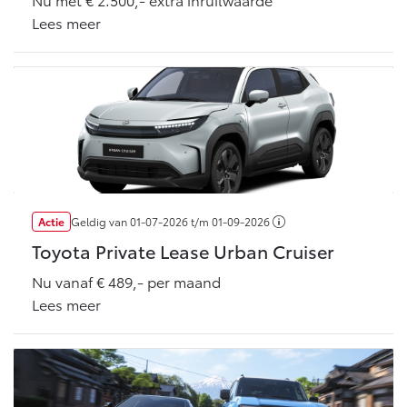
Vanaf € 76.695,-
Vanaf € 27.945,-
Lees meer
Proace (excl. BTW)
Proace Verso
OOK ALS BATTERIJ-
BATTERIJ-ELEKTRISCH
ELEKTRISCH
Vanaf € 37.500,-
Vanaf € 55.950,-
Actie
Geldig van
01-07-2026
t/m
01-09-2026
Toyota Private Lease Urban Cruiser
Proace Max (excl. BTW)
Hilux (excl. BTW)
Nu vanaf € 489,- per maand
OOK ALS BATTERIJ-
OOK ALS BATTERIJ-
Lees meer
ELEKTRISCH
ELEKTRISCH