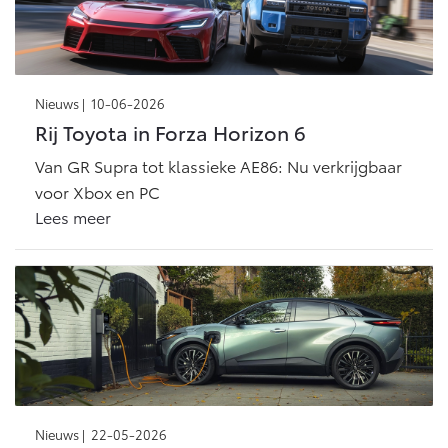
Vanaf € 46.301,-
Vanaf € 56.570,-
Land Cruiser (excl. BTW)
Nieuws |
10-06-2026
Rij Toyota in Forza Horizon 6
Van GR Supra tot klassieke AE86: Nu verkrijgbaar
voor Xbox en PC
Lees meer
Vanaf € 89.986,-
Nieuws |
22-05-2026